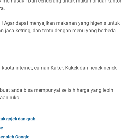
 memasak ! Dan cenderung untuk makan di luar kantor
ya,
 ! Agar dapat menyajikan makanan yang higenis untuk
n jasa ketring, dan tentu dengan menu yang berbeda
h kuota internet, cuman Kakek Kakek dan nenek nenek
mbuat anda bisa mempunyai selisih harga yang lebih
waan ruko
tuk gojek dan grab
se
er oleh Google