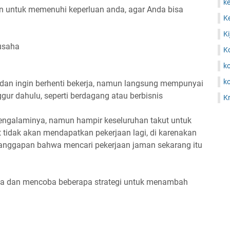
ke
n untuk memenuhi keperluan anda, agar Anda bisa
Ke
Ki
ausaha
K
k
ko
dan ingin berhenti bekerja, namun langsung mempunyai
ur dahulu, seperti berdagang atau berbisnis
Kr
ngalaminya, namun hampir keseluruhan takut untuk
t tidak akan mendapatkan pekerjaan lagi, di karenakan
 anggapan bahwa mencari pekerjaan jaman sekarang itu
ua dan mencoba beberapa strategi untuk menambah