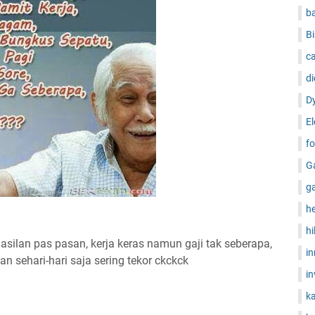
b
Bi
ca
di
D
El
fo
G
g
h
hi
ilan pas pasan, kerja keras namun gaji tak seberapa,
i
 sehari-hari saja sering tekor ckckck
in
ka