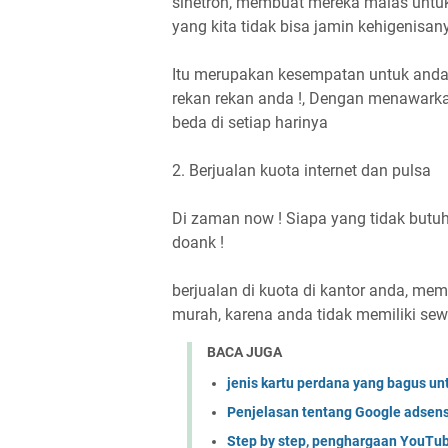
sinetron, membuat mereka malas untuk
yang kita tidak bisa jamin kehigenisan
Itu merupakan kesempatan untuk anda
rekan rekan anda !, Dengan menawarka
beda di setiap harinya
2. Berjualan kuota internet dan pulsa
Di zaman now ! Siapa yang tidak butu
doank !
berjualan di kuota di kantor anda, me
murah, karena anda tidak memiliki se
BACA JUGA
jenis kartu perdana yang bagus un
Penjelasan tentang Google adsen
Step by step, penghargaan YouTub