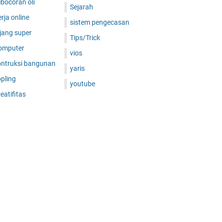
bocoran oli
Sejarah
rja online
sistem pengecasan
jang super
Tips/Trick
omputer
vios
ontruksi bangunan
yaris
pling
youtube
eatifitas