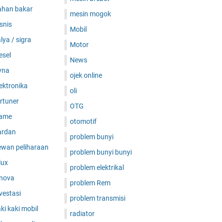
ahan bakar
mesin mogok
snis
Mobil
lya / sigra
Motor
esel
News
yna
ojek online
ektronika
oli
rtuner
OTG
ame
otomotif
ardan
problem bunyi
ewan peliharaan
problem bunyi bunyi
lux
problem elektrikal
nnova
problem Rem
vestasi
problem transmisi
ki kaki mobil
radiator