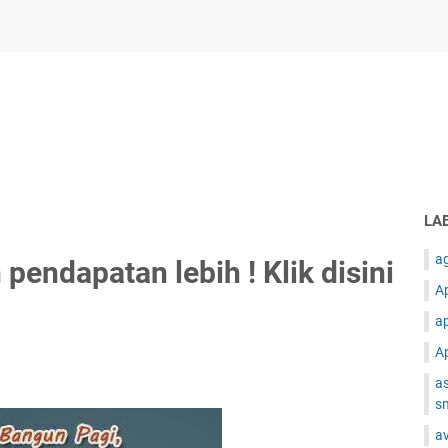
LA
ag
pendapatan lebih ! Klik disini
Ap
ap
Ap
as
s
av