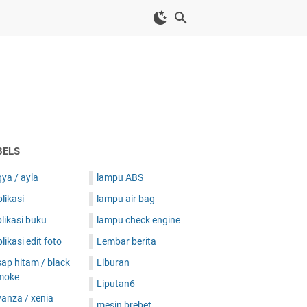
BELS
ya / ayla
lampu ABS
likasi
lampu air bag
likasi buku
lampu check engine
likasi edit foto
Lembar berita
ap hitam / black
Liburan
moke
Liputan6
anza / xenia
mesin brebet