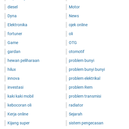
diesel
Motor
Dyna
News
Elektronika
ojek online
fortuner
oli
Game
OTG
gardan
otomotif
hewan peliharaan
problem bunyi
hilux
problem bunyi bunyi
innova
problem elektrikal
investasi
problem Rem
kaki kaki mobil
problem transmisi
kebocoran oli
radiator
Kerja online
Sejarah
Kijang super
sistem pengecasan