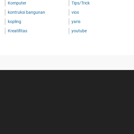
Komputer
Tips/Trick
kontruksi bangunan
vios
kopling
yaris
Kreatifitas
youtube