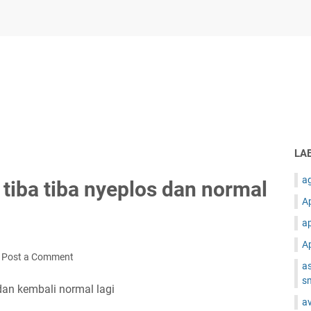
LA
ag
tiba tiba nyeplos dan normal
Ap
ap
Ap
Post a Comment
as
s
an kembali normal lagi
av