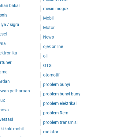
ahan bakar
mesin mogok
snis
Mobil
lya / sigra
Motor
esel
News
yna
ojek online
ektronika
oli
rtuner
OTG
ame
otomotif
ardan
problem bunyi
ewan peliharaan
problem bunyi bunyi
lux
problem elektrikal
nnova
problem Rem
vestasi
problem transmisi
ki kaki mobil
radiator