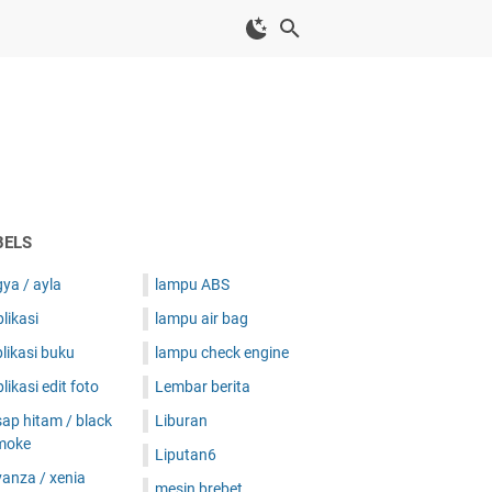
BELS
ya / ayla
lampu ABS
likasi
lampu air bag
likasi buku
lampu check engine
likasi edit foto
Lembar berita
ap hitam / black
Liburan
moke
Liputan6
anza / xenia
mesin brebet