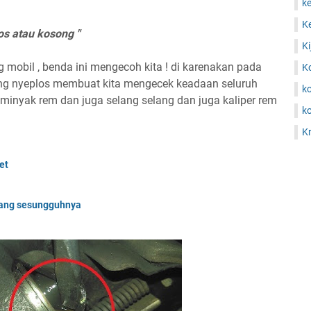
ke
Ke
s atau kosong "
Ki
mobil , benda ini mengecoh kita ! di karenakan pada
K
ang nyeplos membuat kita mengecek keadaan seluruh
k
 minyak rem dan juga selang selang dan juga kaliper rem
ko
Kr
et
 yang sesungguhnya