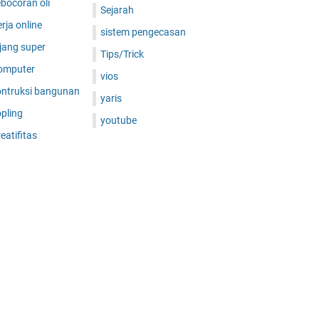
bocoran oli
Sejarah
rja online
sistem pengecasan
jang super
Tips/Trick
omputer
vios
ontruksi bangunan
yaris
pling
youtube
eatifitas