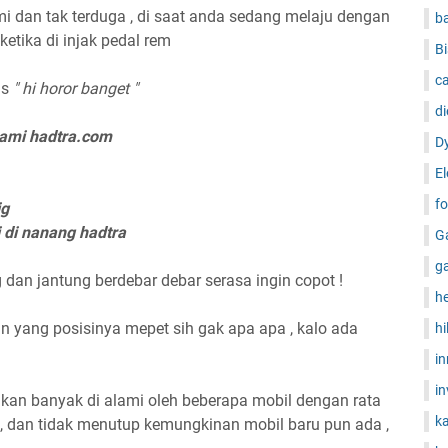
lami dan tak terduga , di saat anda sedang melaju dengan
b
ketika di injak pedal rem
Bi
ca
as
" hi horor banget "
di
 kami hadtra.com
D
El
fo
ig
 di nanang hadtra
G
g
dan jantung berdebar debar serasa ingin copot !
h
ain yang posisinya mepet sih gak apa apa , kalo ada
hi
i
in
a akan banyak di alami oleh beberapa mobil dengan rata
ka
 , dan tidak menutup kemungkinan mobil baru pun ada ,