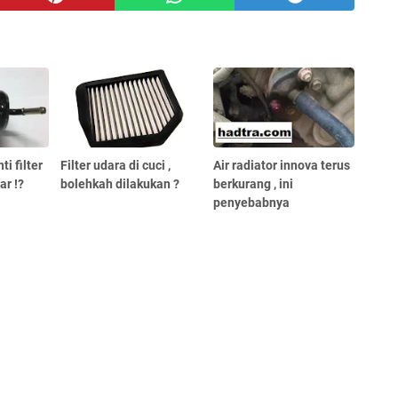
i filter
Filter udara di cuci ,
Air radiator innova terus
ar !?
bolehkah dilakukan ?
berkurang , ini
penyebabnya