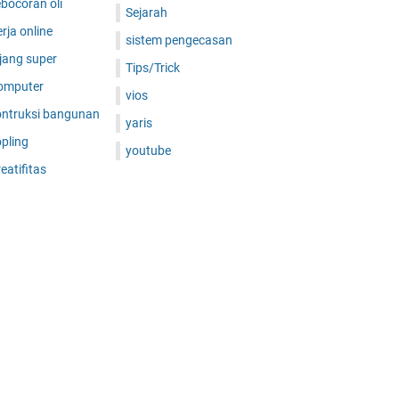
bocoran oli
Sejarah
rja online
sistem pengecasan
jang super
Tips/Trick
omputer
vios
ontruksi bangunan
yaris
pling
youtube
eatifitas