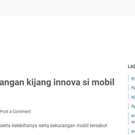
LA
ag
angan kijang innova si mobil
Ap
ap
Ap
Post a Comment
as
s
eserta kelebihanya serta kekurangan mobil tersebut
av