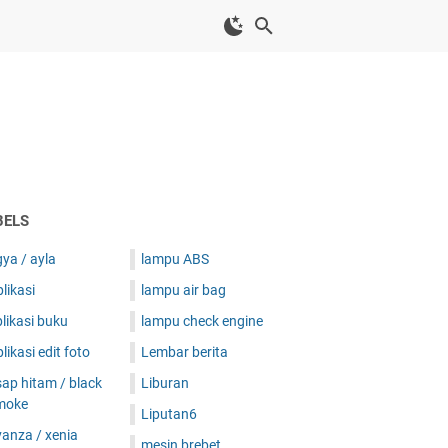
BELS
ya / ayla
lampu ABS
likasi
lampu air bag
likasi buku
lampu check engine
likasi edit foto
Lembar berita
ap hitam / black
Liburan
moke
Liputan6
anza / xenia
mesin brebet