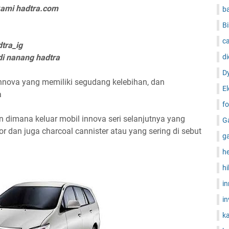
 kami hadtra.com
b
Bi
ca
tra_ig
di nanang hadtra
di
D
nnova yang memiliki segudang kelebihan, dan
El
a
fo
n dimana keluar mobil innova seri selanjutnya yang
G
r dan juga charcoal cannister atau yang sering di sebut
g
h
hi
i
in
ka