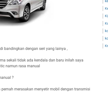
ke
Ke
Ki
K
k
ko
Kr
di bandingkan dengan seri yang lainya ,
ma sekali tidak ada kendala dan baru inilah saya
atic namun rasa manual
manual ?
n pernah merasakan menyetir mobil dengan transmisi