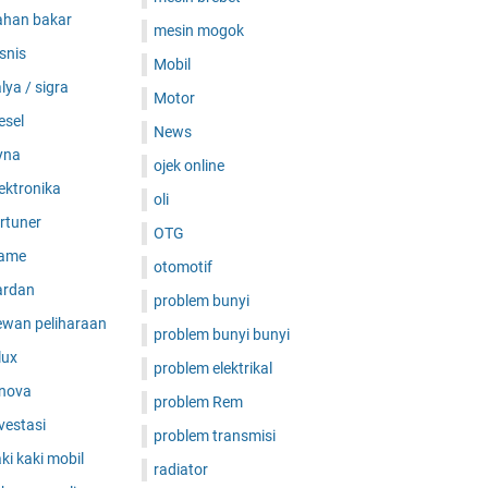
ahan bakar
mesin mogok
snis
Mobil
lya / sigra
Motor
esel
News
yna
ojek online
ektronika
oli
rtuner
OTG
ame
otomotif
ardan
problem bunyi
ewan peliharaan
problem bunyi bunyi
lux
problem elektrikal
nnova
problem Rem
vestasi
problem transmisi
ki kaki mobil
radiator